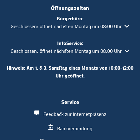
Öffnungszeiten
Bürgerbüro:
Klicken, um weitere Öffnungs- oder Schließzeiten auszuble
Geschlossen:
öffnet nächsten Montag um 08:00 Uhr
InfoService:
Klicken, um weitere Öffnungs- oder Schließzeiten auszuble
Geschlossen:
öffnet nächsten Montag um 08:00 Uhr
Hinweis: Am 1. & 3. Samstag eines Monats von 10:00-12:00
Uhr geöffnet.
Service
Feedback zur Internetpräsenz
Bankverbindung