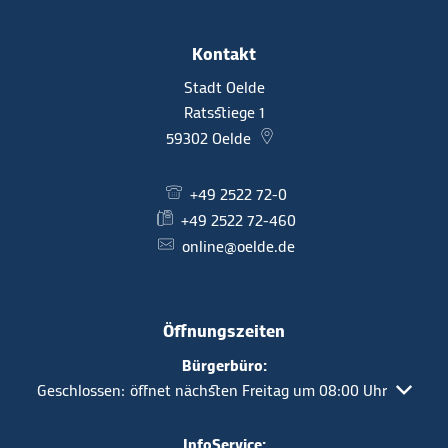
Kontakt
Stadt Oelde
Ratsstiege 1
59302
Oelde
+49 2522 72-0
+49 2522 72-460
online@oelde.de
Öffnungszeiten
Bürgerbüro:
Klicken, um weitere Öffnungs- oder Schließzeiten auszuble
Geschlossen:
öffnet nächsten Freitag um 08:00 Uhr
InfoService: