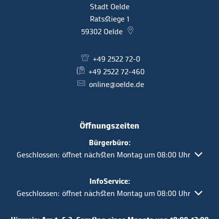
Stadt Oelde
Ratsstiege 1
59302
Oelde
+49 2522 72-0
+49 2522 72-460
online@oelde.de
Öffnungszeiten
Bürgerbüro:
Klicken, um weitere Öffnungs- oder Schließzeiten auszuble
Geschlossen:
öffnet nächsten Montag um 08:00 Uhr
InfoService:
Klicken, um weitere Öffnungs- oder Schließzeiten auszuble
Geschlossen:
öffnet nächsten Montag um 08:00 Uhr