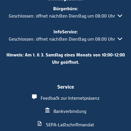
Bürgerbüro:
Klicken, um weitere Öffnungs- oder Schließzeiten auszublen
Geschlossen:
öffnet nächsten Dienstag um 08:00 Uhr
InfoService:
Klicken, um weitere Öffnungs- oder Schließzeiten auszublen
Geschlossen:
öffnet nächsten Dienstag um 08:00 Uhr
Hinweis: Am 1. & 3. Samstag eines Monats von 10:00-12:00
Uhr geöffnet.
Service
Feedback zur Internetpräsenz
Bankverbindung
SEPA-Lastschriftmandat