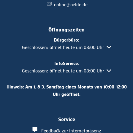
online@oelde.de
Öffnungszeiten
Bürgerbüro:
Klicken, um weitere Öffnungs- oder Schließzeiten aus
Geschlossen:
öffnet heute um 08:00 Uhr
InfoService:
Klicken, um weitere Öffnungs- oder Schließzeiten aus
Geschlossen:
öffnet heute um 08:00 Uhr
Hinweis: Am 1. & 3. Samstag eines Monats von 10:00-12:00
Uhr geöffnet.
Service
Feedback zur Internetpräsenz