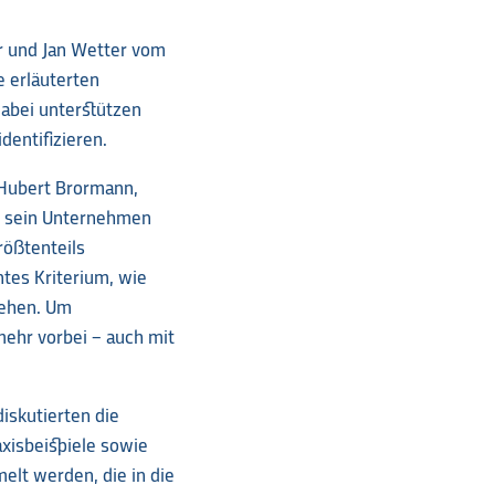
er und Jan Wetter vom
e erläuterten
abei unterstützen
dentifizieren.
 Hubert Brormann,
r sein Unternehmen
rößtenteils
ntes Kriterium, wie
gehen. Um
ehr vorbei – auch mit
iskutierten die
isbeispiele sowie
lt werden, die in die