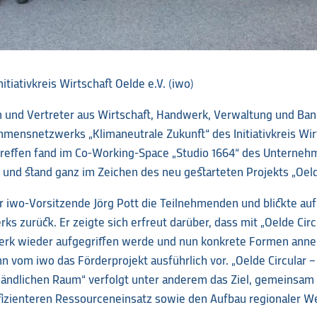
itiativkreis Wirtschaft Oelde e.V. (iwo)
n und Vertreter aus Wirtschaft, Handwerk, Verwaltung und Ba
mensnetzwerks „Klimaneutrale Zukunft“ des Initiativkreis Wirt
treffen fand im Co-Working-Space „Studio 1664“ des Unterne
t und stand ganz im Zeichen des neu gestarteten Projekts „Oeld
 iwo-Vorsitzende Jörg Pott die Teilnehmenden und blickte auf
ks zurück. Er zeigte sich erfreut darüber, dass mit „Oelde Circ
rk wieder aufgegriffen werde und nun konkrete Formen ann
n vom iwo das Förderprojekt ausführlich vor. „Oelde Circular –
m ländlichen Raum“ verfolgt unter anderem das Ziel, gemeinsa
ffizienteren Ressourceneinsatz sowie den Aufbau regionaler 