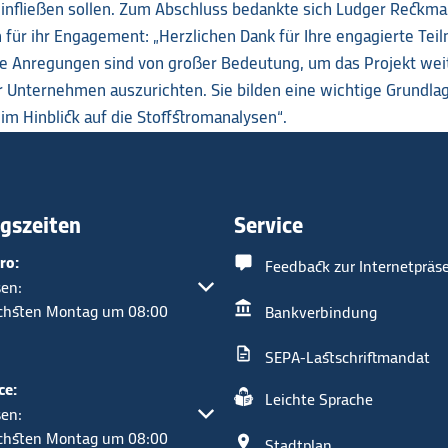
 einfließen sollen. Zum Abschluss bedankte sich Ludger Reck
für ihr Engagement: „Herzlichen Dank für Ihre engagierte Tei
re Anregungen sind von großer Bedeutung, um das Projekt weit
r Unternehmen auszurichten. Sie bilden eine wichtige Grundlag
im Hinblick auf die Stoffstromanalysen“.
gszeiten
Service
ro:
Feedback zur Internetpräs
um weitere Öffnungs- oder Schließzeiten auszublenden
en:
ächsten Montag um 08:00
Bankverbindung
SEPA-Lastschriftmandat
ce:
Leichte Sprache
um weitere Öffnungs- oder Schließzeiten auszublenden
en:
ächsten Montag um 08:00
Stadtplan