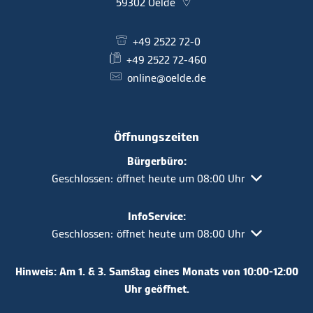
59302
Oelde
+49 2522 72-0
+49 2522 72-460
online@oelde.de
Öffnungszeiten
Bürgerbüro:
Klicken, um weitere Öffnungs- oder Schließzeiten aus
Geschlossen:
öffnet heute um 08:00 Uhr
InfoService:
Klicken, um weitere Öffnungs- oder Schließzeiten aus
Geschlossen:
öffnet heute um 08:00 Uhr
Hinweis: Am 1. & 3. Samstag eines Monats von 10:00-12:00
Uhr geöffnet.