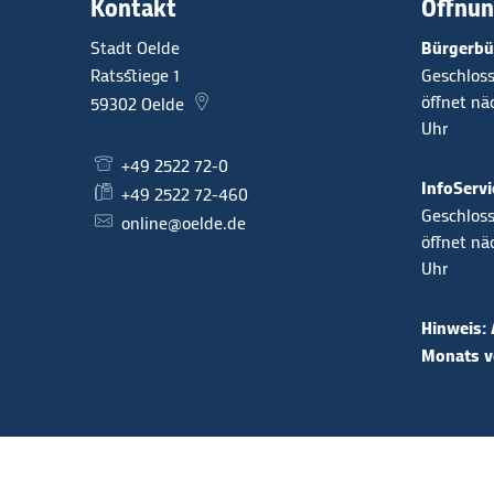
Kontakt
Öffnun
Stadt Oelde
Bürgerbü
Ratsstiege 1
Klicken, 
Geschloss
öffnet n
59302
Oelde
Uhr
+49 2522 72-0
InfoServi
+49 2522 72-460
Klicken, 
Geschloss
online@oelde.de
öffnet n
Uhr
Hinweis: 
Monats vo