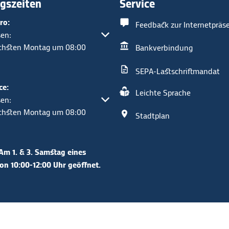
gszeiten
Service
ro:
Feedback zur Internetpräs
um weitere Öffnungs- oder Schließzeiten auszublenden
en:
ächsten Montag um 08:00
Bankverbindung
SEPA-Lastschriftmandat
ce:
Leichte Sprache
um weitere Öffnungs- oder Schließzeiten auszublenden
en:
ächsten Montag um 08:00
Stadtplan
Am 1. & 3. Samstag eines
n 10:00-12:00 Uhr geöffnet.