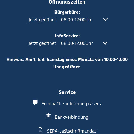
Öffnungszeiten
Bürgerbüro:
Klicken, um weitere Öffnungs- oder Schließzeiten a
Jetzt geöffnet:
08:00
-
12:00
Uhr
Von 08:00 bis 12
InfoService:
Klicken, um weitere Öffnungs- oder Schließzeiten a
Jetzt geöffnet:
08:00
-
12:00
Uhr
Von 08:00 bis 12
Hinweis: Am 1. & 3. Samstag eines Monats von 10:00-12:00
Uhr geöffnet.
Service
Feedback zur Internetpräsenz
Bankverbindung
SEPA-Lastschriftmandat