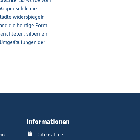
nbrachte. So wurde vom
Wappenschild die
tädte widerspiegeln
and die heutige Form
erichteten, silbernen
e Umgestaltungen der
Informationen
enz
Datenschutz