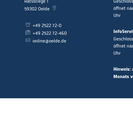
Ratsstiege 1
Klicken, 
Geschloss
öffnet n
59302
Oelde
Uhr
+49 2522 72-0
InfoServi
+49 2522 72-460
Klicken, 
Geschloss
online@oelde.de
öffnet n
Uhr
Hinweis: 
Monats vo