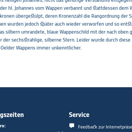
es heiligen Johannes, nicht das gehörige Verständnis entgege
der hl. Johannes vom Wappen verbannt und stattdessen dem 
kronen übergestülpt, deren Kronenzahl die Rangordnung der S
onen wurden jedoch später auch wieder verworfen und so entst
s silbern umrandete, blaue Wappenschild mit der nach oben g
 der sechsstrahlige, silberne Stern. Leider wurde durch dies
s Oelder Wappens immer unkenntlicher.
gszeiten
Service
ro:
Feedback zur Internetpräs