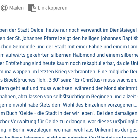
Mailen
Link kopieren
en der Stadt Oelde, heute nur noch verwandt im Dienstsiegel 
en der St. Johannes Pfarrei zeigt den heiligen Johannes Baptist
lischen Gemeinde und der Stadt mit einer Fahne und einem La
m aufwärts gekehrten silbernen Halbmond und einem silbernen
der Entstehung sind heute kaum noch rekapitulierbar, da die U
unalwappen im letzten Krieg verbrannten. Eine mögliche Deu
es Bibelspruches "Joh., 3.30" sein: " Er (Christus) muss wachsen,
ern geht auf und muss wachsen, während der Mond abnimmt. D
 mahnen, abzulassen von selbstsüchtigem Beginnen und allzeit
lgemeinwohl habe stets dem Wohl des Einzelnen vorzugehen..."
 Buch "Oelde - die Stadt in der wir leben". Bei den damalige
scher Verwaltung für Oelde zu erlangen, war dieses ursprüngl
g in Berlin vorzulegen, wo man, wohl aus Unkenntnis der ges