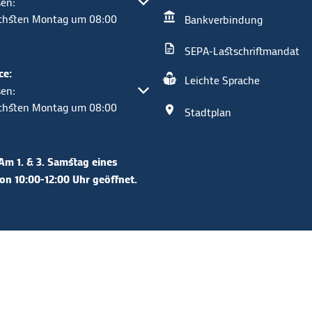
um weitere Öffnungs- oder Schließzeiten auszublenden
en:
ächsten Montag um 08:00
Bankverbindung
SEPA-Lastschriftmandat
ce:
Leichte Sprache
um weitere Öffnungs- oder Schließzeiten auszublenden
en:
ächsten Montag um 08:00
Stadtplan
Am 1. & 3. Samstag eines
n 10:00-12:00 Uhr geöffnet.