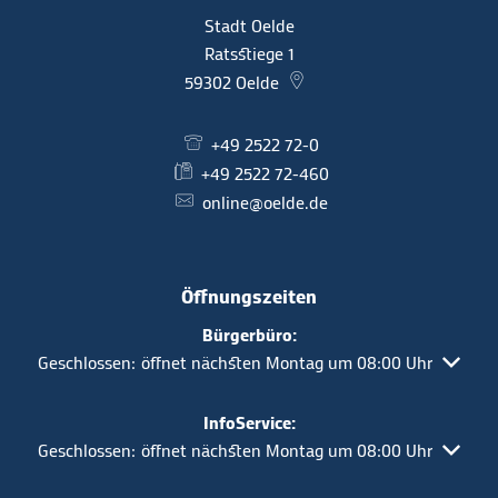
Stadt Oelde
Ratsstiege 1
59302
Oelde
+49 2522 72-0
+49 2522 72-460
online@oelde.de
Öffnungszeiten
Bürgerbüro:
Klicken, um weitere Öffnungs- oder Schließzeiten auszuble
Geschlossen:
öffnet nächsten Montag um 08:00 Uhr
InfoService:
Klicken, um weitere Öffnungs- oder Schließzeiten auszuble
Geschlossen:
öffnet nächsten Montag um 08:00 Uhr