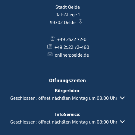
Stadt Oelde
Ratsstiege 1
59302
Oelde
+49 2522 72-0
+49 2522 72-460
online@oelde.de
Öffnungszeiten
Bürgerbüro:
Klicken, um weitere Öffnungs- oder Schließzeiten auszuble
Geschlossen:
öffnet nächsten Montag um 08:00 Uhr
InfoService:
Klicken, um weitere Öffnungs- oder Schließzeiten auszuble
Geschlossen:
öffnet nächsten Montag um 08:00 Uhr